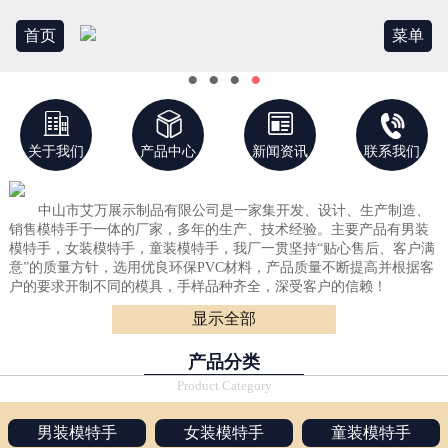
首页
菜单
●
●
●
●




关于我们
产品中心
新闻资讯
联系我们
中山市艾万展示制品有限公司是一家集开发、设计、生产制造、
销售模特手于一体的厂家，多年的生产、技术经验。主要产品有男装
模特手，女装模特手，童装模特手，我厂一贯坚持“贴心售后、客户满
意”的质量方针，选用优良环保PVC材料，产品质量不断提高并根据客
户的要求开制不同的模具，手样品种齐全，深受客户的信赖！
显示全部
产品优点：坚固耐用、光滑整洁！
产品目标：没有好、只有更好！
产品分类
A系列：男装模特手 B系列：女装模特手 C系列：童装模特手
Product Category
男装模特手
女装模特手
童装模特手