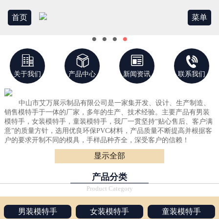
首页
菜单
●
●
●
●




关于我们
产品中心
新闻资讯
联系我们
中山市艾万展示制品有限公司是一家集开发、设计、生产制造、
销售模特手于一体的厂家，多年的生产、技术经验。主要产品有男装
模特手，女装模特手，童装模特手，我厂一贯坚持“贴心售后、客户满
意”的质量方针，选用优良环保PVC材料，产品质量不断提高并根据客
户的要求开制不同的模具，手样品种齐全，深受客户的信赖！
显示全部
产品优点：坚固耐用、光滑整洁！
产品目标：没有好、只有更好！
产品分类
A系列：男装模特手 B系列：女装模特手 C系列：童装模特手
Product Category
男装模特手
女装模特手
童装模特手