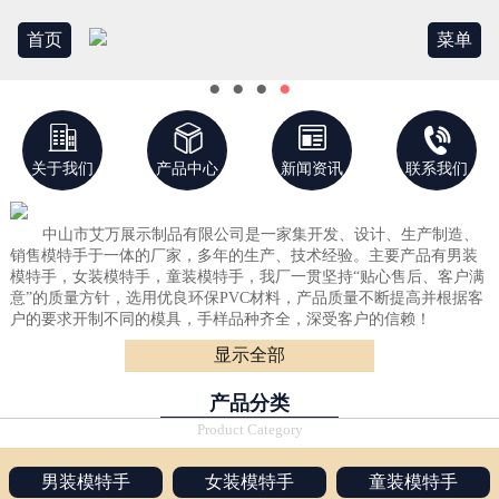
首页
菜单
●
●
●
●




关于我们
产品中心
新闻资讯
联系我们
中山市艾万展示制品有限公司是一家集开发、设计、生产制造、
销售模特手于一体的厂家，多年的生产、技术经验。主要产品有男装
模特手，女装模特手，童装模特手，我厂一贯坚持“贴心售后、客户满
意”的质量方针，选用优良环保PVC材料，产品质量不断提高并根据客
户的要求开制不同的模具，手样品种齐全，深受客户的信赖！
显示全部
产品优点：坚固耐用、光滑整洁！
产品目标：没有好、只有更好！
产品分类
A系列：男装模特手 B系列：女装模特手 C系列：童装模特手
Product Category
男装模特手
女装模特手
童装模特手